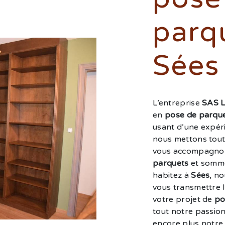
parq
Sées
L’entreprise
SAS 
en
pose de parqu
usant d’une expéri
nous mettons tout
vous accompagnons
parquets
et sommes
habitez à
Sées
, n
vous transmettre 
votre projet de
po
tout notre passion
encore plus notre 