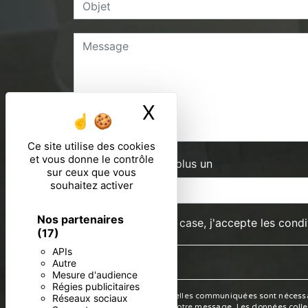
X
Masquer le ban
Ce site utilise des cookies
et vous donne le contrôle
Combien font trois plus un
sur ceux que vous
souhaitez activer
Nos partenaires
En cochant cette case, j'accepte les condi
(17)
APIs
Autre
Mesure d'audience
Régies publicitaires
** Les données personnelles communiquées sont nécessaires
Réseaux sociaux
seul but de répondre à votre message. Les données collec