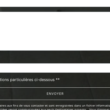
deau des cookies
tions particulières ci-dessous **
ENVOYER
 aux fins de vous contacter et sont enregistrées dans un fichier informatisé.
tées seront communiquées aux seuls destinataires suivants: . Vous disposez d