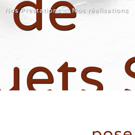
 de
Nos Prestations
Nos réalisations
uets 
pose