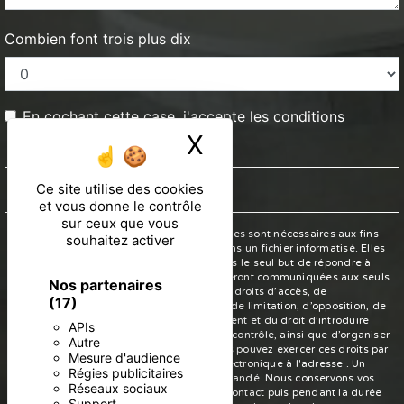
Combien font trois plus dix
En cochant cette case, j'accepte les conditions
X
Masquer le ban
particulières ci-dessous **
Ce site utilise des cookies
ENVOYER
et vous donne le contrôle
sur ceux que vous
** Les données personnelles communiquées sont nécessaires aux fins
souhaitez activer
de vous contacter et sont enregistrées dans un fichier informatisé. Elles
sont destinées à et ses sous-traitants dans le seul but de répondre à
votre message. Les données collectées seront communiquées aux seuls
Nos partenaires
destinataires suivants: . Vous disposez de droits d’accès, de
(17)
rectification, d’effacement, de portabilité, de limitation, d’opposition, de
retrait de votre consentement à tout moment et du droit d’introduire
APIs
une réclamation auprès d’une autorité de contrôle, ainsi que d’organiser
Autre
le sort de vos données post-mortem. Vous pouvez exercer ces droits par
Mesure d'audience
voie postale à l'adresse ou par courrier électronique à l'adresse . Un
Régies publicitaires
justificatif d'identité pourra vous être demandé. Nous conservons vos
Réseaux sociaux
données pendant la période de prise de contact puis pendant la durée
Support