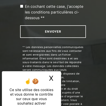
En cochant cette case, j'accepte
les conditions particulières ci-
dessous **
ENVOYER
** Les données personnelles communiquées
sont nécessaires aux fins de vous contacter
et sont enregistrées dans un fichier
informatisé. Elles sont destinées à et ses
sous-traitants dans le seul but de répondre
à votre message. Les données collectées
seront communiquées aux seuls
destinataires suivants: . Vous disposez de
X
Masquer le ban
droits d’accès, de rectification,
d’effacement, de portabilité, de limitation,
d’opposition, de retrait de votre
consentement à tout moment et du droit
Ce site utilise des cookies
d’introduire une réclamation auprès d’une
et vous donne le contrôle
autorité de contrôle, ainsi que d’organiser le
sur ceux que vous
sort de vos données post-mortem. Vous
souhaitez activer
pouvez exercer ces droits par voie postale à